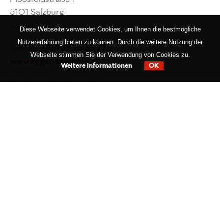
5101 Salzburg
Österreich
Diese Webseite verwendet Cookies, um Ihnen die bestmögliche
Nutzererfahrung bieten zu können. Durch die weitere Nutzung der
+43732 25 35 22
Telefon:
Webseite stimmen Sie der Verwendung von Cookies zu.
www.egger-trachten.at
Weitere Informationen
OK
Umfassende Informationen zu
unserer Datenschutzerklärung erhalten Sie hier:
Datenschutzerklärung
TEILNAHMEBEDINGUNGEN FÜR
BEST-PREIS-GARANTIE:
Zweifelsfreier Nachweis des Mitbewerberangebotes
mit Nennung des Anbieters; Es muss sich um das
gleiche Produkt sowie um Neupreise handeln; Von
der Garantie sind Angebote in Auktionen (wie z.B.
bei eBay), Angebote von Händlern und Verkäufern